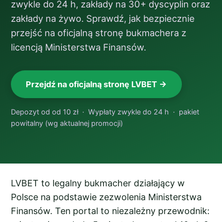
zwykle do 24 h, zakłady na 30+ dyscyplin oraz
zakłady na żywo. Sprawdź, jak bezpiecznie
przejść na oficjalną stronę bukmachera z
licencją Ministerstwa Finansów.
Przejdź na oficjalną stronę LVBET →
Depozyt od od 10 zł · Wypłaty zwykle do 24 h · pakiet
powitalny (wg aktualnej promocji)
LVBET to legalny bukmacher działający w
Polsce na podstawie zezwolenia Ministerstwa
Finansów. Ten portal to niezależny przewodnik: