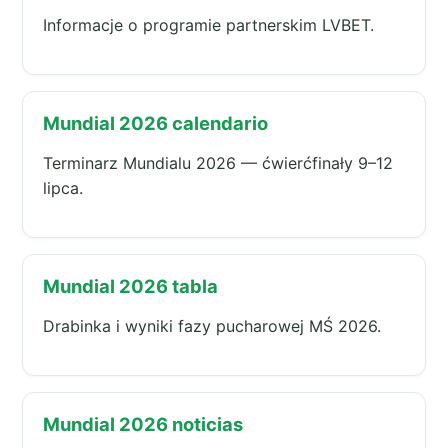
Informacje o programie partnerskim LVBET.
Mundial 2026 calendario
Terminarz Mundialu 2026 — ćwierćfinały 9–12
lipca.
Mundial 2026 tabla
Drabinka i wyniki fazy pucharowej MŚ 2026.
Mundial 2026 noticias