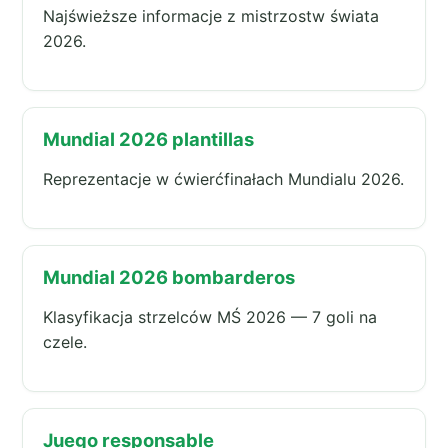
Najświeższe informacje z mistrzostw świata
2026.
Mundial 2026 plantillas
Reprezentacje w ćwierćfinałach Mundialu 2026.
Mundial 2026 bombarderos
Klasyfikacja strzelców MŚ 2026 — 7 goli na
czele.
Juego responsable