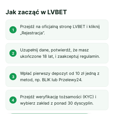
Jak zacząć w LVBET
Przejdź na oficjalną stronę LVBET i kliknij
„Rejestracja”.
Uzupełnij dane, potwierdź, że masz
ukończone 18 lat, i zaakceptuj regulamin.
Wpłać pierwszy depozyt od 10 zł jedną z
metod, np. BLIK lub Przelewy24.
Przejdź weryfikację tożsamości (KYC) i
wybierz zakład z ponad 30 dyscyplin.