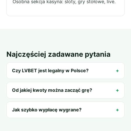
Osobna sekcja kasyna: sloty, gry stołowe, live.
Najczęściej zadawane pytania
Czy LVBET jest legalny w Polsce?
Od jakiej kwoty można zacząć grę?
Jak szybko wypłacę wygrane?