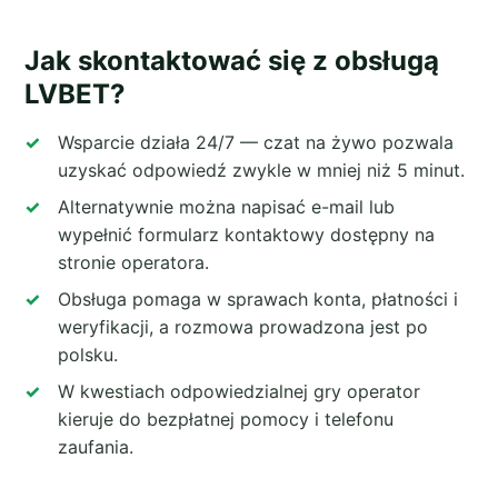
Jak skontaktować się z obsługą
LVBET?
Wsparcie działa 24/7 — czat na żywo pozwala
uzyskać odpowiedź zwykle w mniej niż 5 minut.
Alternatywnie można napisać e-mail lub
wypełnić formularz kontaktowy dostępny na
stronie operatora.
Obsługa pomaga w sprawach konta, płatności i
weryfikacji, a rozmowa prowadzona jest po
polsku.
W kwestiach odpowiedzialnej gry operator
kieruje do bezpłatnej pomocy i telefonu
zaufania.