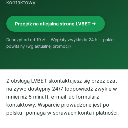
kontaktowy.
Przejdź na oficjalną stronę LVBET →
Depozyt od od 10 zł · Wypłaty zwykle do 24 h · pakiet
powitalny (wg aktualnej promocji)
Z obsługą LVBET skontaktujesz się przez czat
na żywo dostępny 24/7 (odpowiedź zwykle w
mniej niż 5 minut), e-mail lub formularz
kontaktowy. Wsparcie prowadzone jest po
polsku i pomaga w sprawach konta i płatności.