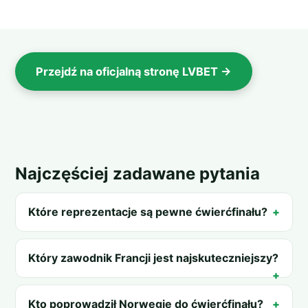
Przejdź na oficjalną stronę LVBET →
Najczęściej zadawane pytania
Które reprezentacje są pewne ćwierćfinału?
Który zawodnik Francji jest najskuteczniejszy?
Kto poprowadził Norwegię do ćwierćfinału?