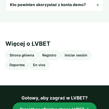
Kto powinien skorzystać z konta demo?
Więcej o LVBET
Strona główna
Registro
Iniciar sesión
Deportes
En vivo
Gotowy, aby zagrać w LVBET?