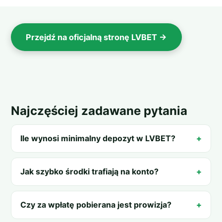
Przejdź na oficjalną stronę LVBET →
Najczęściej zadawane pytania
Ile wynosi minimalny depozyt w LVBET?
Jak szybko środki trafiają na konto?
Czy za wpłatę pobierana jest prowizja?