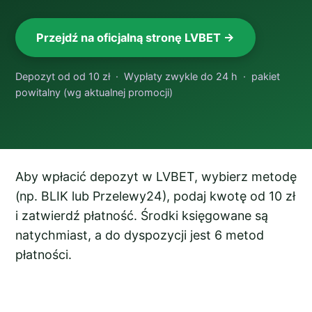
Przejdź na oficjalną stronę LVBET →
Depozyt od od 10 zł · Wypłaty zwykle do 24 h · pakiet
powitalny (wg aktualnej promocji)
Aby wpłacić depozyt w LVBET, wybierz metodę
(np. BLIK lub Przelewy24), podaj kwotę od 10 zł
i zatwierdź płatność. Środki księgowane są
natychmiast, a do dyspozycji jest 6 metod
płatności.