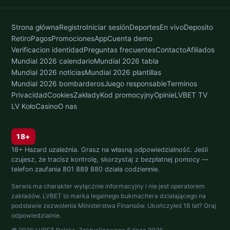
Strona główna
Registro
Iniciar sesión
Deportes
En vivo
Deposito
Retiro
Pagos
Promociones
App
Cuenta demo
Verificacion identidad
Preguntas frecuentes
Contacto
Afiliados
Mundial 2026 calendario
Mundial 2026 tabla
Mundial 2026 noticias
Mundial 2026 plantillas
Mundial 2026 bombarderos
Juego responsable
Terminos
Privacidad
Cookies
Zakłady
Kod promocyjny
Opinie
LVBET TV
LV Koło
Casino
O nas
18+
18+ Hazard uzależnia. Grasz na własną odpowiedzialność. Jeśli
czujesz, że tracisz kontrolę, skorzystaj z bezpłatnej pomocy —
telefon zaufania 801 889 880 działa codziennie.
Serwis ma charakter wyłącznie informacyjny i nie jest operatorem
zakładów. LVBET to marka legalnego bukmachera działającego na
podstawie zezwolenia Ministerstwa Finansów. Ukończyłeś 18 lat? Graj
odpowiedzialnie.