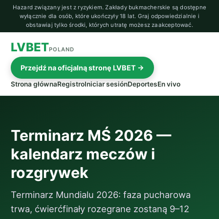
Hazard związany jest z ryzykiem. Zakłady bukmacherskie są dostępne
wyłącznie dla osób, które ukończyły 18 lat. Graj odpowiedzialnie i
obstawiaj tylko środki, których utratę możesz zaakceptować.
LVBET
POLAND
Przejdź na oficjalną stronę LVBET →
Strona główna
Registro
Iniciar sesión
Deportes
En vivo
Terminarz MŚ 2026 —
kalendarz meczów i
rozgrywek
Terminarz Mundialu 2026: faza pucharowa
trwa, ćwierćfinały rozegrane zostaną 9–12