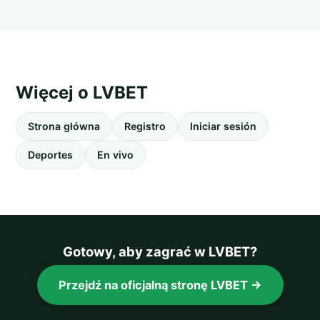
Więcej o LVBET
Strona główna
Registro
Iniciar sesión
Deportes
En vivo
Gotowy, aby zagrać w LVBET?
Przejdź na oficjalną stronę LVBET →